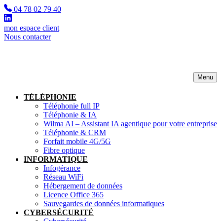
04 78 02 79 40
mon espace client
Nous contacter
Menu
TÉLÉPHONIE
Téléphonie full IP
Téléphonie & IA
Wilma AI – Assistant IA agentique pour votre entreprise
Téléphonie & CRM
Forfait mobile 4G/5G
Fibre optique
INFORMATIQUE
Infogérance
Réseau WiFi
Hébergement de données
Licence Office 365
Sauvegardes de données informatiques
CYBERSÉCURITÉ