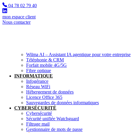
04 78 02 79 40
mon espace client
Nous contacter
Menu
TÉLÉPHONIE
Téléphonie full IP
Téléphonie & IA
Wilma AI – Assistant IA agentique pour votre entreprise
Téléphonie & CRM
Forfait mobile 4G/5G
Fibre optique
INFORMATIQUE
Infogérance
Réseau WiFi
Hébergement de données
Licence Office 365
Sauvegardes de données informatiques
CYBERSÉCURITÉ
Cybersécurité
Sécurité unifiée Watchguard
Filtrage mail
Gestionnaire de mots de passe